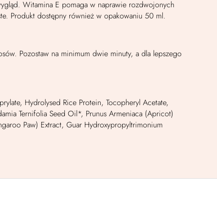
owy wygląd. Witamina E pomaga w naprawie rozdwojonych
ste. Produkt dostępny również w opakowaniu 50 ml.
sów. Pozostaw na minimum dwie minuty, a dla lepszego
rylate, Hydrolysed Rice Protein, Tocopheryl Acetate,
amia Ternifolia Seed Oil*, Prunus Armeniaca (Apricot)
(Kangaroo Paw) Extract, Guar Hydroxypropyltrimonium