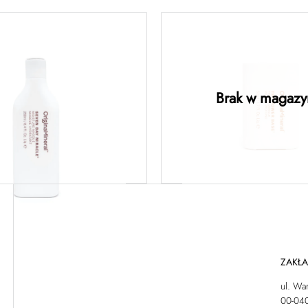
Day Miracle Masque
The Power Base 
250 ml
Mini 50 ml
Brak w magazy
120,00
zł
Dodaj do koszyka
Dowiedz się więc
ZAKŁ
ul. Wa
00-04