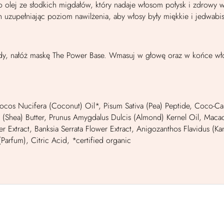
ne to olej ze słodkich migdałów, który nadaje włosom połysk i zdr
zupełniając poziom nawilżenia, aby włosy były miękkie i jedwabi
, nałóż maskę The Power Base. Wmasuj w głowę oraz w końce wło
ocos Nucifera (Coconut) Oil*, Pisum Sativa (Pea) Peptide, Coco-Cap
 (Shea) Butter, Prunus Amygdalus Dulcis (Almond) Kernel Oil, Macad
wer Extract, Banksia Serrata Flower Extract, Anigozanthos Flavidus 
Parfum), Citric Acid, *certified organic