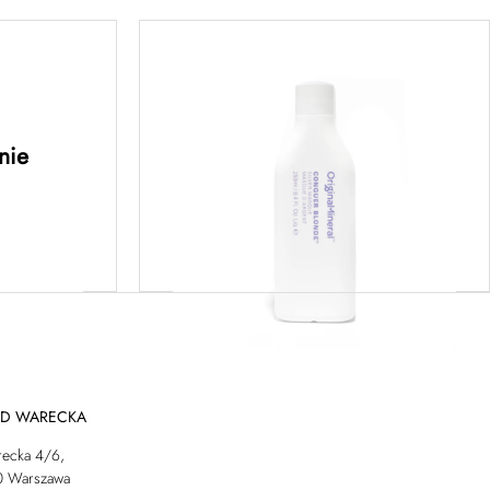
Masque
Conquer Blonde Masque
250 ml
nie
ej
Dowiedz się więcej
AD WARECKA
recka 4/6,
0 Warszawa