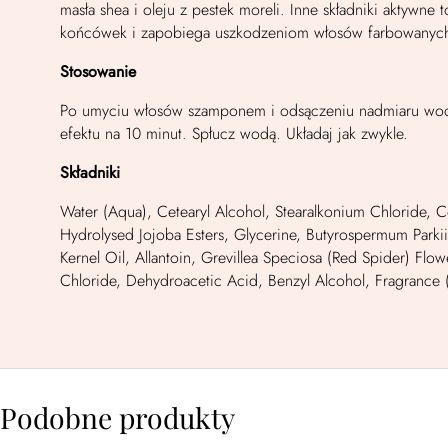
masła shea i oleju z pestek moreli. Inne składniki aktyw
końcówek i zapobiega uszkodzeniom włosów farbowanych u
Stosowanie
Po umyciu włosów szamponem i odsączeniu nadmiaru wody
efektu na 10 minut. Spłucz wodą. Układaj jak zwykle.
Składniki
Water (Aqua), Cetearyl Alcohol, Stearalkonium Chloride, C
Hydrolysed Jojoba Esters, Glycerine, Butyrospermum Parkii
Kernel Oil, Allantoin, Grevillea Speciosa (Red Spider) Flo
Chloride, Dehydroacetic Acid, Benzyl Alcohol, Fragrance (
Podobne produkty