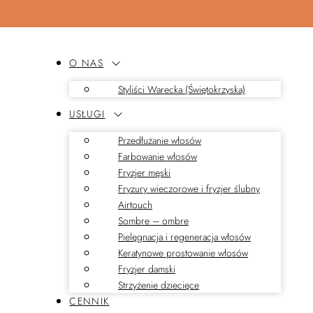
O NAS
Styliści Warecka (Świętokrzyska)
USŁUGI
Przedłużanie włosów
Farbowanie włosów
Fryzjer męski
Fryzury wieczorowe i fryzjer ślubny
Airtouch
Sombre – ombre
Pielęgnacja i regeneracja włosów
Keratynowe prostowanie włosów
Fryzjer damski
Strzyżenie dziecięce
CENNIK