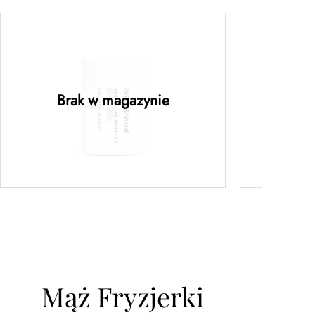
Seven Day Miracle
Seven 
Moisture Mask Mini 50 ml
Brak w magazynie
Dowiedz się więcej
Mąż Fryzjerki