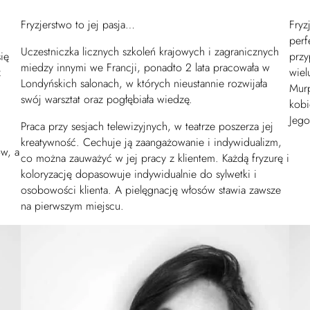
Fryzjerstwo to jej pasja…
Fryz
perf
Uczestniczka licznych szkoleń krajowych i zagranicznych
ię
przy
miedzy innymi we Francji, ponadto 2 lata pracowała w
z
wiel
Londyńskich salonach, w których nieustannie rozwijała
Murp
swój warsztat oraz pogłębiała wiedzę.
kobi
Jego
Praca przy sesjach telewizyjnych, w teatrze poszerza jej
kreatywność. Cechuje ją zaangażowanie i indywidualizm,
ów, a
co można zauważyć w jej pracy z klientem. Każdą fryzurę i
koloryzację dopasowuje indywidualnie do sylwetki i
osobowości klienta. A pielęgnację włosów stawia zawsze
na pierwszym miejscu.