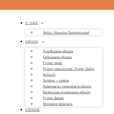
O NAS
Styliści Warecka (Świętokrzyska)
USŁUGI
Przedłużanie włosów
Farbowanie włosów
Fryzjer męski
Fryzury wieczorowe i fryzjer ślubny
Airtouch
Sombre – ombre
Pielęgnacja i regeneracja włosów
Keratynowe prostowanie włosów
Fryzjer damski
Strzyżenie dziecięce
CENNIK