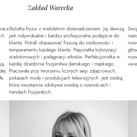
Zakład Warecka
praca
Stylistka fryzur z wieloletnim doświadczeniem. Jej dewizą
Swoj
ych
jest indywidualne i bardzo profesjonalne podejście do
nast
klienta. Potrafi dopasować fryzurę do osobowości i
nowe
temperamentu każdego klienta. Pasjonatka koloryzacji
głów
wielotonowych i pielęgnacji włosów. Perfekcjonistka w
rozw
ją
każdej dziedzinie fryzjerstwa damskiego i męskiego.
uwie
dej
Pracowała przy tworzeniu licznych sesji zdjęciowych,
łe
pokazach mody i produkcjach telewizyjnych. Jest osobą,
która nieustannie zdobywa wiedzę o nowościach i
trendach fryzjerskich.