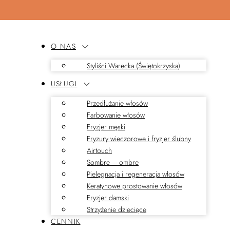
O NAS
Styliści Warecka (Świętokrzyska)
USŁUGI
Przedłużanie włosów
Farbowanie włosów
Fryzjer męski
Fryzury wieczorowe i fryzjer ślubny
Airtouch
Sombre – ombre
Pielęgnacja i regeneracja włosów
Keratynowe prostowanie włosów
Fryzjer damski
Strzyżenie dziecięce
CENNIK