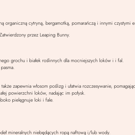
ą organiczną cytryną, bergamotką, pomarańczą i innymi czystymi es
Zatwierdzony przez Leaping Bunny.
o grochu i białek roślinnych dla mocniejszych loków i i fal.
e pasma.
 także zapewnia włosom poślizg i ułatwia rozczesywanie, pomagając
ałej powierzchni loków, nadając im połysk.
oko pielęgnuje loki i fale.
deł mineralnych niebędących ropą naftową i/lub wody.