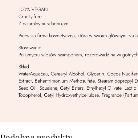
100% VEGAN
Cruelty-free.
Z naturalnymi składnikami.
Pierwsza firma kosmetyczna, która w swoim głównym zakł
Stosowanie
Po umyciu włosów szamponem, rozprowadź na wilgotnych w
Skład
WaterAquaEau, Cetearyl Alcohol, Glycerin, Cocos Nucifera 
Extract, Behentrimonium Methosulfate, Stearamidopropyl D
Seed Oil, Squalane, Cetyl Esters, Ethylhexyl Olivate, Lac
Tocopherol, Cetyl Hydroxyethylcellulose, Fragrance (Parfum
Podobne produkty