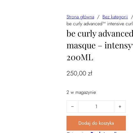
Strona główna
/
Bez kategorii
be curly advanced™ intensive cur
be curly advanced
masque – intensy
200ML
250,00
zł
2 w magazynie
ilość be curly advanced™ intensi
Dodaj do koszyka