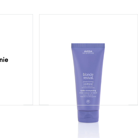
air™
blonde revival™ purple
thening
toning conditioner –
t –
odżywka tonująca do
ska o
włosów blond 200ML
nie
 350ML
159,00
zł
ej
Dodaj do koszyka