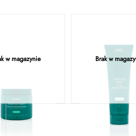
anical repair™
botanical rep
ive strengthening
intensive streng
asque: rich –
masque: ligh
nerująca maska o
regenerująca ma
ak w magazynie
Brak w magazy
ej formule 450ML
lekkiej formule
owiedz się więcej
Dowiedz się więc