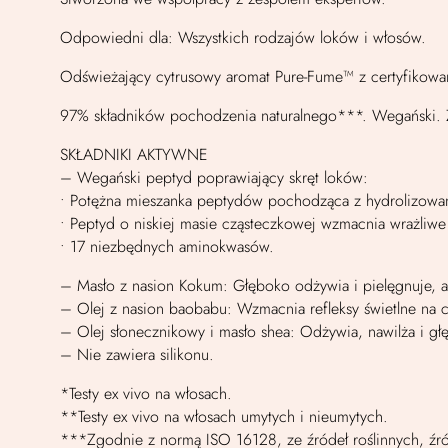
Odpowiedni dla: Wszystkich rodzajów loków i włosów.
Odświeżający cytrusowy aromat Pure-Fume™ z certyfikowan
97% składników pochodzenia naturalnego***. Wegański. 
SKŁADNIKI AKTYWNE
– Wegański peptyd poprawiający skręt loków:
• Potężna mieszanka peptydów pochodząca z hydrolizowaneg
• Peptyd o niskiej masie cząsteczkowej wzmacnia wrażliw
• 17 niezbędnych aminokwasów.
– Masło z nasion Kokum: Głęboko odżywia i pielęgnuje, a
– Olej z nasion baobabu: Wzmacnia refleksy świetlne na c
– Olej słonecznikowy i masło shea: Odżywia, nawilża i głęb
– Nie zawiera silikonu.
*Testy ex vivo na włosach.
**Testy ex vivo na włosach umytych i nieumytych.
***Zgodnie z normą ISO 16128, ze źródeł roślinnych, źró