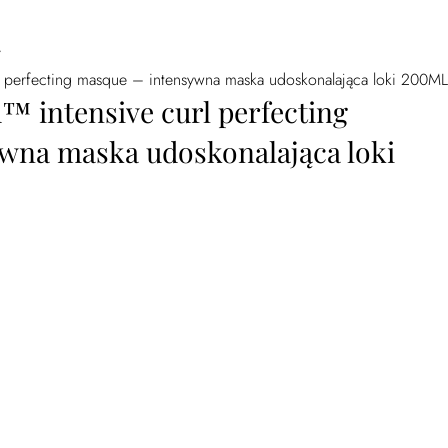
/
l perfecting masque – intensywna maska udoskonalająca loki 200ML
™ intensive curl perfecting
wna maska udoskonalająca loki
ve curl perfecting masque - intensywna maska udoskonalająca loki