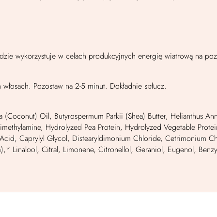
adzie wykorzystuje w celach produkcyjnych energię wiatrową na po
łosach. Pozostaw na 2-5 minut. Dokładnie spłucz.
(Coconut) Oil, Butyrospermum Parkii (Shea) Butter, Helianthus Ann
imethylamine, Hydrolyzed Pea Protein, Hydrolyzed Vegetable Protein
tic Acid, Caprylyl Glycol, Distearyldimonium Chloride, Cetrimonium 
),* Linalool, Citral, Limonene, Citronellol, Geraniol, Eugenol, Ben