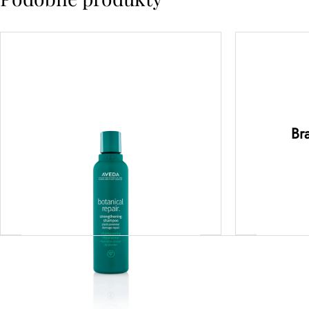
botanical repair™
bot
strengthening shampoo –
intens
szampon regenerujący
m
200ML
rege
Br
bogat
115,00
zł
Dodaj do koszyka
D