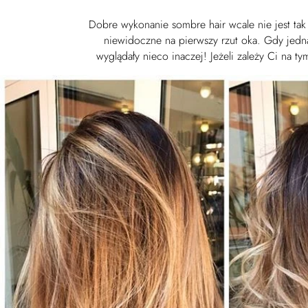
Dobre wykonanie sombre hair wcale nie jest tak
niewidoczne na pierwszy rzut oka. Gdy jedna
wyglądały nieco inaczej! Jeżeli zależy Ci na 