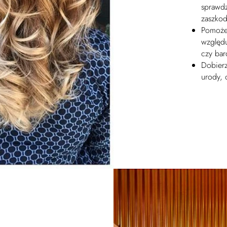
sprawdz
zaszkod
Pomoże 
względu
czy ba
Dobierz
urody, 