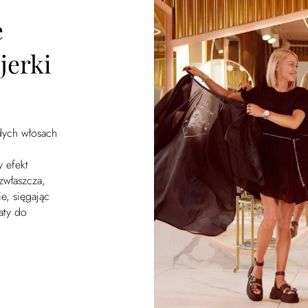
e
jerki
dych włosach
y efekt
zwłaszcza,
e, sięgając
aty do