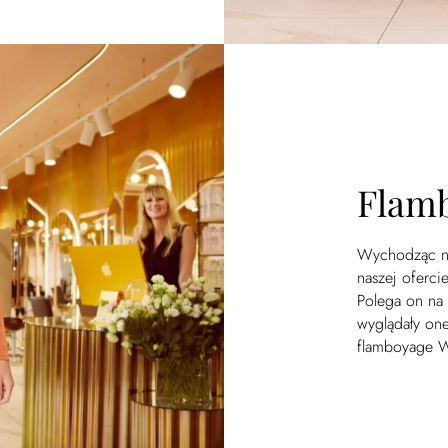
Flam
Wychodząc na
naszej oferci
Polega on na
wyglądały one
flamboyage W