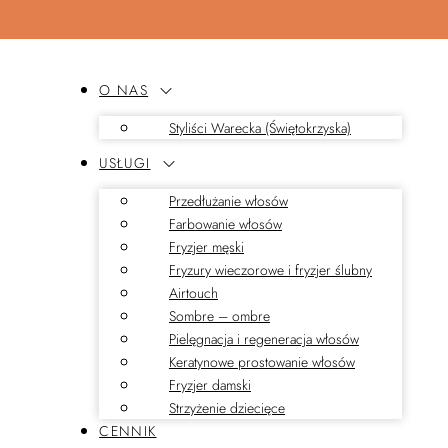
O NAS
Styliści Warecka (Świętokrzyska)
USŁUGI
Przedłużanie włosów
Farbowanie włosów
Fryzjer męski
Fryzury wieczorowe i fryzjer ślubny
Airtouch
Sombre – ombre
Pielęgnacja i regeneracja włosów
Keratynowe prostowanie włosów
Fryzjer damski
Strzyżenie dziecięce
CENNIK