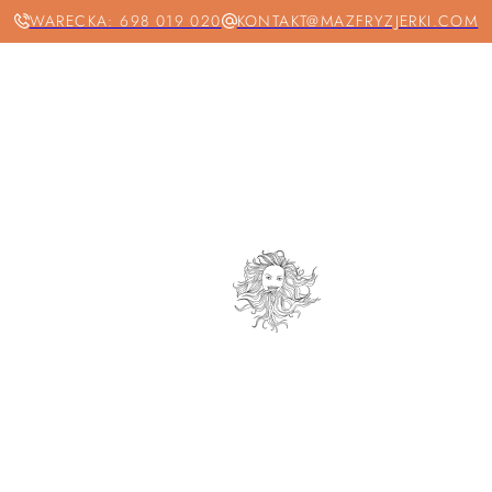
WARECKA: 698 019 020
KONTAKT@MAZFRYZJERKI.COM