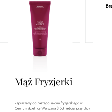
rege
Br
145,00
zł
bogat
Dodaj do koszyka
D
Mąż Fryzjerki
Zapraszamy do naszego salonu fryzjerskiego w
Centrum dzielnicy Warszawa Śródmieście, przy ulicy