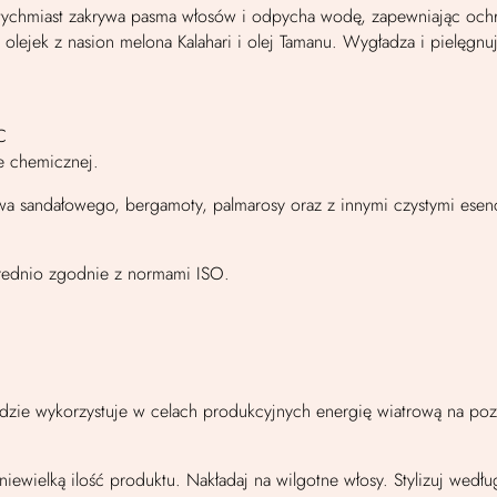
atychmiast zakrywa pasma włosów i odpycha wodę, zapewniając och
lejek z nasion melona Kalahari i olej Tamanu. Wygładza i pielęgnuj
C
e chemicznej.
wa sandałowego, bergamoty, palmarosy oraz z innymi czystymi esenc
średnio zgodnie z normami ISO.
adzie wykorzystuje w celach produkcyjnych energię wiatrową na po
niewielką ilość produktu. Nakładaj na wilgotne włosy. Stylizuj wedłu