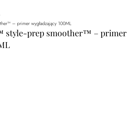
/
other™ – primer wygładzający 100ML
™ style-prep smoother™ – primer
0ML
ep smoother™ - primer wygładzający 100ML