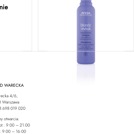
ska o
włosów blond 200ML
nie
 350ML
ej
Dowiedz się więcej
AD WARECKA
recka 4/6,
0 Warszawa
48 698 019 020
y otwarcia:
pt.: 9:00 – 21:00
: 9:00 – 16:00