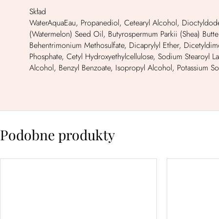
Skład
WaterAquaEau, Propanediol, Cetearyl Alcohol, Dioctyldod
(Watermelon) Seed Oil, Butyrospermum Parkii (Shea) Butte
Behentrimonium Methosulfate, Dicaprylyl Ether, Dicetyldim
Phosphate, Cetyl Hydroxyethylcellulose, Sodium Stearoyl Lac
Alcohol, Benzyl Benzoate, Isopropyl Alcohol, Potassium So
Podobne produkty
color control™
bot
conditioner – odżywka
intens
chroniąca kolor 200ML
m