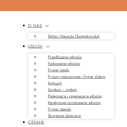
O NAS
Styliści Warecka (Świętokrzyska)
USŁUGI
Przedłużanie włosów
Farbowanie włosów
Fryzjer męski
Fryzury wieczorowe i fryzjer ślubny
Airtouch
Sombre – ombre
Pielęgnacja i regeneracja włosów
Keratynowe prostowanie włosów
Fryzjer damski
Strzyżenie dziecięce
CENNIK