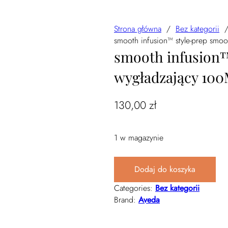
Strona główna
/
Bez kategorii
smooth infusion™ style-prep smo
smooth infusion
wygładzający 10
130,00
zł
1 w magazynie
ilość smooth infusion™ style-pr
Dodaj do koszyka
Categories:
Bez kategorii
Brand:
Aveda