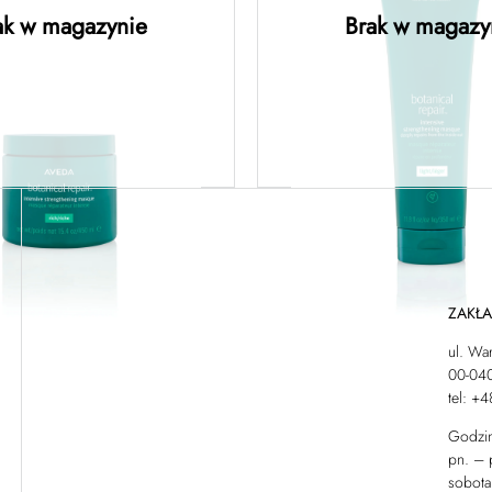
nerująca maska o
regenerująca ma
ak w magazynie
Brak w magazy
ej formule 450ML
lekkiej formule
owiedz się więcej
Dowiedz się więc
ZAKŁ
ul. Wa
00-04
tel: +
Godzin
pn. – 
sobota