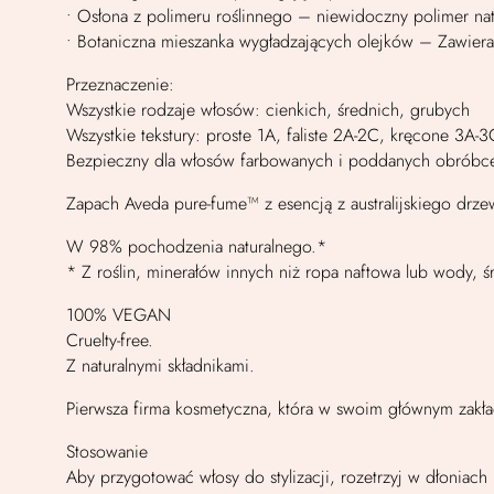
• Osłona z polimeru roślinnego – niewidoczny polimer n
• Botaniczna mieszanka wygładzających olejków – Zawiera o
Przeznaczenie:
Wszystkie rodzaje włosów: cienkich, średnich, grubych
Wszystkie tekstury: proste 1A, faliste 2A-2C, kręcone 3A-3
Bezpieczny dla włosów farbowanych i poddanych obróbc
Zapach Aveda pure-fume™ z esencją z australijskiego drze
W 98% pochodzenia naturalnego.*
* Z roślin, minerałów innych niż ropa naftowa lub wody, 
100% VEGAN
Cruelty-free.
Z naturalnymi składnikami.
Pierwsza firma kosmetyczna, która w swoim głównym zakł
Stosowanie
Aby przygotować włosy do stylizacji, rozetrzyj w dłoniach 