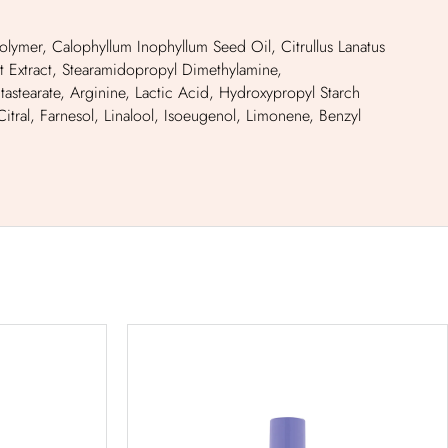
ymer, Calophyllum Inophyllum Seed Oil, Citrullus Lanatus
t Extract, Stearamidopropyl Dimethylamine,
astearate, Arginine, Lactic Acid, Hydroxypropyl Starch
Citral, Farnesol, Linalool, Isoeugenol, Limonene, Benzyl
air™
blonde revival™ purple
thening
toning shampoo –
t –
szampon tonujący do