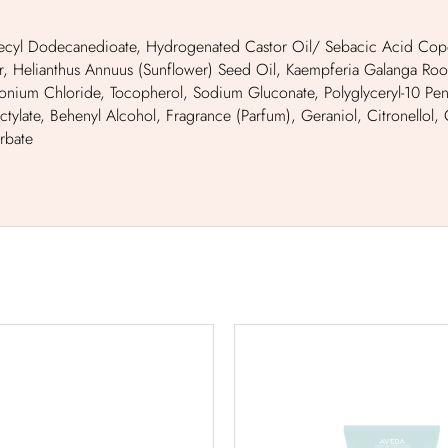
ecyl Dodecanedioate, Hydrogenated Castor Oil/ Sebacic Acid Copol
r, Helianthus Annuus (Sunflower) Seed Oil, Kaempferia Galanga Roo
onium Chloride, Tocopherol, Sodium Gluconate, Polyglyceryl-10 Pent
tylate, Behenyl Alcohol, Fragrance (Parfum), Geraniol, Citronellol, 
rbate
anical repair™
botanical rep
ive strengthening
intensive streng
asque: rich –
masque: ligh