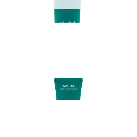
botanical repair™ strengthening leave-in
treatment – regenerująca kuracja bez
spłukiwania 100ML
Dowiedz się więcej
botanical repair™ strengthening
conditioner – odżywka regenerująca 200ML
122,00
zł