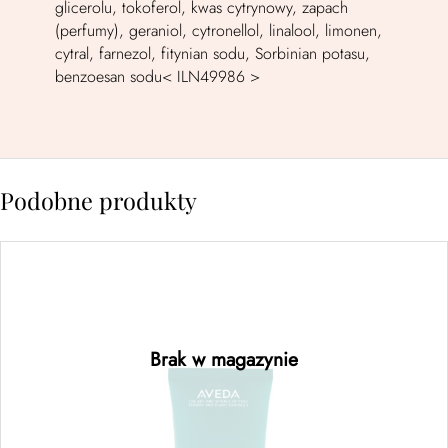
glicerolu, tokoferol, kwas cytrynowy, zapach
(perfumy), geraniol, cytronellol, linalool, limonen,
cytral, farnezol, fitynian sodu, Sorbinian potasu,
benzoesan sodu< ILN49986 >
Podobne produkty
botanical repair™ bond-building styling
creme – regenerujący krem do stylizacji
150ML
Brak w magazynie
Dowiedz się więcej