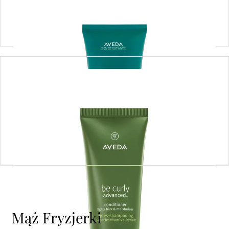
Dodaj do koszyka
be curly advanced™ conditioner – odżywka
do włosów kręconych i falowanych 250ML
Dowiedz się więcej
Mąż Fryzjerki