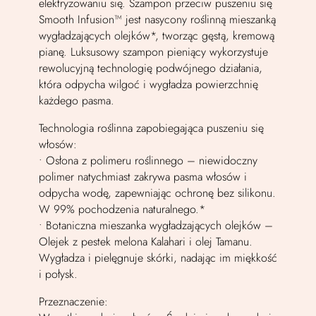
elektryzowaniu się. Szampon przeciw puszeniu się
Smooth Infusion™ jest nasycony roślinną mieszanką
wygładzających olejków*, tworząc gęstą, kremową
pianę. Luksusowy szampon pieniący wykorzystuje
rewolucyjną technologię podwójnego działania,
która odpycha wilgoć i wygładza powierzchnię
każdego pasma.
Technologia roślinna zapobiegająca puszeniu się
włosów:
• Osłona z polimeru roślinnego – niewidoczny
polimer natychmiast zakrywa pasma włosów i
odpycha wodę, zapewniając ochronę bez silikonu.
W 99% pochodzenia naturalnego.*
• Botaniczna mieszanka wygładzających olejków –
Olejek z pestek melona Kalahari i olej Tamanu.
Wygładza i pielęgnuje skórki, nadając im miękkość
i połysk.
Przeznaczenie: