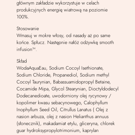
głównym zakładzie wykorzystuje w celach
produkcyjnych energię wiatrową na poziomie
100%.
Stosowanie
Wmasuj w mokre włosy, od nasady aż po same
końce. Spłucz. Następnie nałóż odżywkę smooth
infusion™.
Skład
WodaAquaEau, Sodium Cocoyl Isethionate,
Sodium Chloride, Propanediol, Sodium methyl
Cocoyl Taurynian, Babassuamidopropyl Betaine,
Cocamide Mipa, Glycol Stearynian, Dioctyldodecyl
Dodecanedioate, uwodorniony olej rycynowy /
kopolimer kwasu sebacynowego, Calophyllum
Inophyllum Seed Oil, Citrullus Lanatus ( Olej z
nasion arbuza, olej z nasion Helianthus annuus
(słonecznik), makadamiat etylu, gliceryna, chlorek
guar hydroksypropylotrimonium, kaprylan