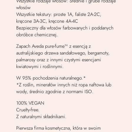
Wszystkie rodzaje włosów: Średnie i grube rodzaje
włosów
Wszystkie tekstury: proste 1A, faliste 2A-2C,
kręcone 3A-3C, kręcone 4A-4C
Bezpieczny dla włosów farbowanych i poddanych
obróbce chemicznej.
Zapach Aveda pure-fume™ z esencją z
australijskiego drzewa sandałowego, bergamoty,
palmarosy oraz z innymi czystymi esencjami
kwiatowymi i roślinnymi.
W 95% pochodzenia naturalnego.*
*Z roślin, minerałów innych niż ropa naftowa lub
wody, średnio zgodnie z normami ISO.
100% VEGAN
Cruelty-free.
Z naturalnymi składnikami.
Pierwsza firma kosmetyczna, która w swoim