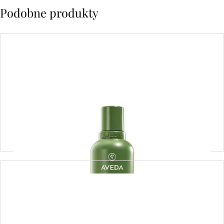
Podobne produkty
Be Curly Advanced™ Shampoo – szampon do
włosów kręconych i falowanych 250 ml
145,00
zł
Dodaj do koszyka
Conquer Blonde Shampoo Mini 50 ml