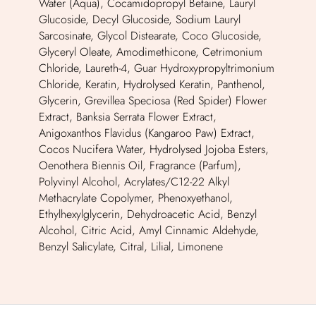
Water (Aqua), Cocamidopropyl Betaine, Lauryl
Glucoside, Decyl Glucoside, Sodium Lauryl
Sarcosinate, Glycol Distearate, Coco Glucoside,
Glyceryl Oleate, Amodimethicone, Cetrimonium
Chloride, Laureth-4, Guar Hydroxypropyltrimonium
Chloride, Keratin, Hydrolysed Keratin, Panthenol,
Glycerin, Grevillea Speciosa (Red Spider) Flower
Extract, Banksia Serrata Flower Extract,
Anigoxanthos Flavidus (Kangaroo Paw) Extract,
Cocos Nucifera Water, Hydrolysed Jojoba Esters,
Oenothera Biennis Oil, Fragrance (Parfum),
Polyvinyl Alcohol, Acrylates/C12-22 Alkyl
Methacrylate Copolymer, Phenoxyethanol,
Ethylhexylglycerin, Dehydroacetic Acid, Benzyl
Alcohol, Citric Acid, Amyl Cinnamic Aldehyde,
Benzyl Salicylate, Citral, Lilial, Limonene