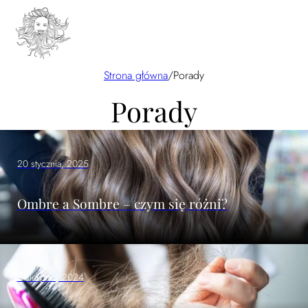
Strona główna
/
Porady
Porady
20 stycznia, 2025
Ombre a Sombre – czym się różni?
5 sierpnia, 2024