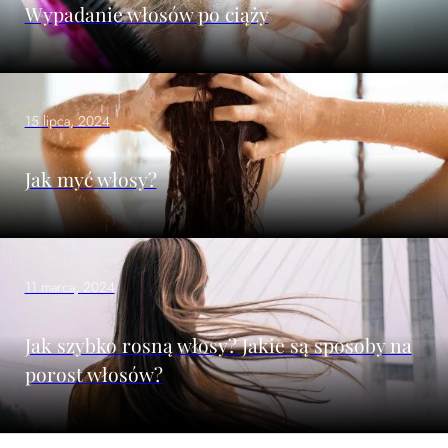
Wypadanie włosów po ciąży
15 lipca, 2024
Jak myć włosy?
11 marca, 2024
Jak szybko rosną włosy? Jakie są sposoby na
porost włosów?