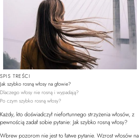
SPIS TREŚCI
Jak szybko rosną włosy na głowie?
Dlaczego włosy nie rosną i wypadają?
Hormony
Po czym szybko rosną włosy?
Stres i choroba
Prawidłowa dieta
Każdy, kto doświadczył niefortunnego strzyżenia włosów, z
Żelazo
Odżywka
pewnością zadał sobie pytanie: Jak szybko rosną włosy?
Proces starzenia
Dbaj o włosy po umyciu
Przycinaj włosy
Wbrew pozorom nie jest to łatwe pytanie. Wzrost włosów na