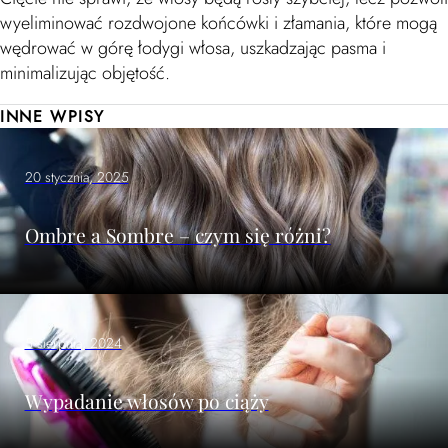
wyeliminować rozdwojone końcówki i złamania, które mogą
wędrować w górę łodygi włosa, uszkadzając pasma i
minimalizując objętość.
INNE WPISY
20 stycznia, 2025
Ombre a Sombre – czym się różni?
5 sierpnia, 2024
Wypadanie włosów po ciąży