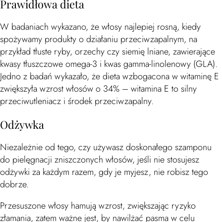
Prawidłowa dieta
W badaniach wykazano, że włosy najlepiej rosną, kiedy
spożywamy produkty o działaniu przeciwzapalnym, na
przykład tłuste ryby, orzechy czy siemię lniane, zawierające
kwasy tłuszczowe omega-3 i kwas gamma-linolenowy (GLA).
Jedno z badań wykazało, że dieta wzbogacona w witaminę E
zwiększyła wzrost włosów o 34% – witamina E to silny
przeciwutleniacz i środek przeciwzapalny.
Odżywka
Niezależnie od tego, czy używasz doskonałego szamponu
do pielęgnacji zniszczonych włosów, jeśli nie stosujesz
odżywki za każdym razem, gdy je myjesz, nie robisz tego
dobrze.
Przesuszone włosy hamują wzrost, zwiększając ryzyko
złamania, zatem ważne jest, by nawilżać pasma w celu