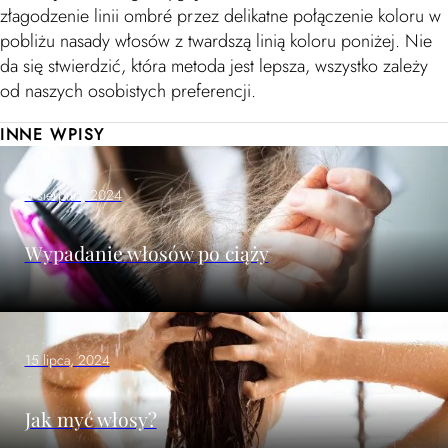
złagodzenie linii ombré przez delikatne połączenie koloru w
pobliżu nasady włosów z twardszą linią koloru poniżej. Nie
da się stwierdzić, która metoda jest lepsza, wszystko zależy
od naszych osobistych preferencji.
INNE WPISY
5 sierpnia, 2024
Wypadanie włosów po ciąży
15 lipca, 2024
Jak myć włosy?