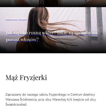
11 marca, 2024
Jak szybko rosną włosy? Jakie są sposoby na
porost włosów?
Mąż Fryzjerki
Zapraszamy do naszego salonu fryzjerskiego w Centrum dzielnicy
Warszawa Śródmieście, przy ulicy Wareckiej 4/6 (wejście od ulicy
Świętokrzyskiej).