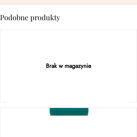
Podobne produkty
botanical repair™ intensive strengthening
masque: light – regenerująca maska o lekkiej
formule 150ML
Brak w magazynie
Dowiedz się więcej
botanical repair™ strengthening overnight
serum – serum regenerujące do włosów na