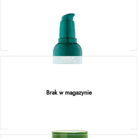
noc 100ML
175,00
zł
Dodaj do koszyka
be curly advanced™ intensive curl
perfecting masque – intensywna maska
udoskonalająca loki 25ML
Brak w magazynie
Dowiedz się więcej