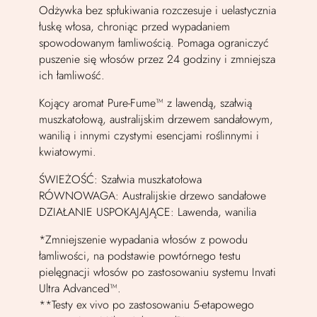
Odżywka bez spłukiwania rozczesuje i uelastycznia
łuskę włosa, chroniąc przed wypadaniem
spowodowanym łamliwością. Pomaga ograniczyć
puszenie się włosów przez 24 godziny i zmniejsza
ich łamliwość.
Kojący aromat Pure-Fume™ z lawendą, szałwią
muszkatołową, australijskim drzewem sandałowym,
wanilią i innymi czystymi esencjami roślinnymi i
kwiatowymi.
ŚWIEŻOŚĆ: Szałwia muszkatołowa
RÓWNOWAGA: Australijskie drzewo sandałowe
DZIAŁANIE USPOKAJAJĄCE: Lawenda, wanilia
*Zmniejszenie wypadania włosów z powodu
łamliwości, na podstawie powtórnego testu
pielęgnacji włosów po zastosowaniu systemu Invati
Ultra Advanced™.
**Testy ex vivo po zastosowaniu 5-etapowego