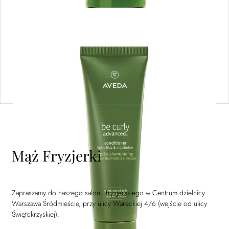
be curly advanced™ conditioner – odżywka
do włosów kręconych i falowanych 250ML
Dowiedz się więcej
Mąż Fryzjerki
Zapraszamy do naszego salonu fryzjerskiego w Centrum dzielnicy
Warszawa Śródmieście, przy ulicy Wareckiej 4/6 (wejście od ulicy
Świętokrzyskiej).