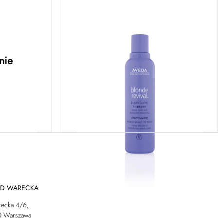
air™
blonde revival™ purple
ernight
toning shampoo –
um
szampon tonujący do
łosów na
włosów blond 200ML
nie
ej
Dowiedz się więcej
AD WARECKA
recka 4/6,
0 Warszawa