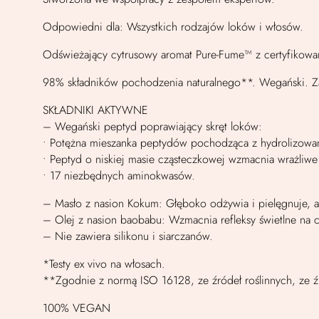
Odpowiedni dla: Wszystkich rodzajów loków i włosów.
Odświeżający cytrusowy aromat Pure-Fume™ z certyfikowan
98% składników pochodzenia naturalnego**. Wegański. Z
SKŁADNIKI AKTYWNE
– Wegański peptyd poprawiający skręt loków:
• Potężna mieszanka peptydów pochodząca z hydrolizowaneg
• Peptyd o niskiej masie cząsteczkowej wzmacnia wrażliw
• 17 niezbędnych aminokwasów.
– Masło z nasion Kokum: Głęboko odżywia i pielęgnuje, a
– Olej z nasion baobabu: Wzmacnia refleksy świetlne na c
– Nie zawiera silikonu i siarczanów.
*Testy ex vivo na włosach.
**Zgodnie z normą ISO 16128, ze źródeł roślinnych, ze źr
100% VEGAN