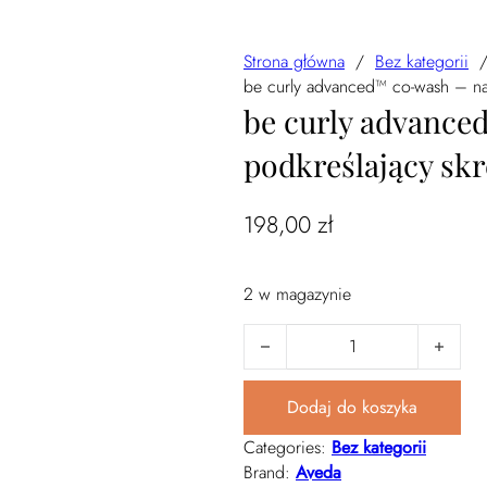
Strona główna
/
Bez kategorii
be curly advanced™ co-wash – na
be curly advance
podkreślający sk
198,00
zł
2 w magazynie
ilość be curly advanced™ co-was
Dodaj do koszyka
Categories:
Bez kategorii
Brand:
Aveda