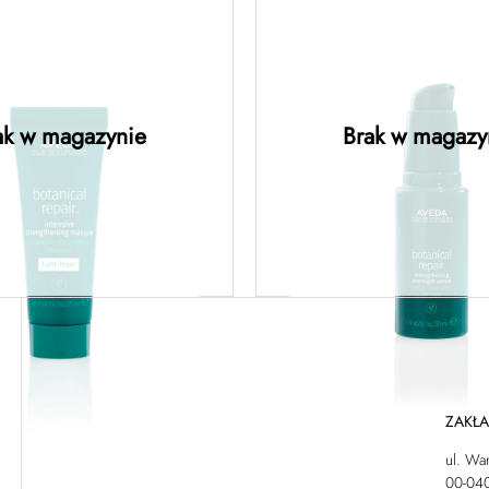
anical repair™
botanical rep
ive strengthening
strengthening ov
sque: light –
serum – ser
nerująca maska o
regenerujące do w
ak w magazynie
Brak w magazy
iej formule 25ML
noc 30ML
owiedz się więcej
Dowiedz się więc
ZAKŁ
ul. Wa
00-04