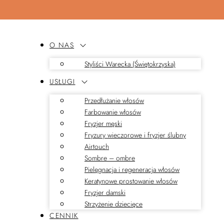
O NAS
Styliści Warecka (Świętokrzyska)
USŁUGI
Przedłużanie włosów
Farbowanie włosów
Fryzjer męski
Fryzury wieczorowe i fryzjer ślubny
Airtouch
Sombre – ombre
Pielęgnacja i regeneracja włosów
Keratynowe prostowanie włosów
Fryzjer damski
Strzyżenie dziecięce
CENNIK