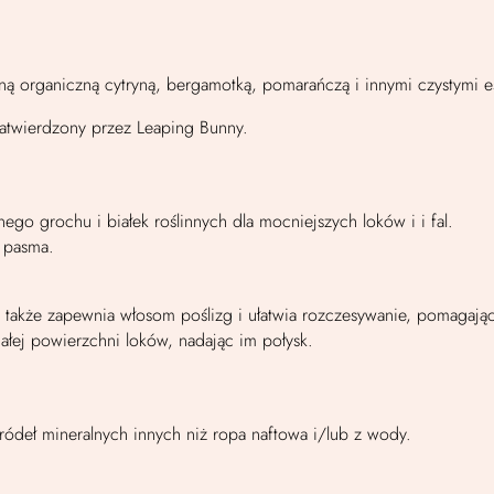
ą organiczną cytryną, bergamotką, pomarańczą i innymi czystymi es
atwierdzony przez Leaping Bunny.
o grochu i białek roślinnych dla mocniejszych loków i i fal.
e pasma.
 także zapewnia włosom poślizg i ułatwia rozczesywanie, pomagając
ałej powierzchni loków, nadając im połysk.
ódeł mineralnych innych niż ropa naftowa i/lub z wody.