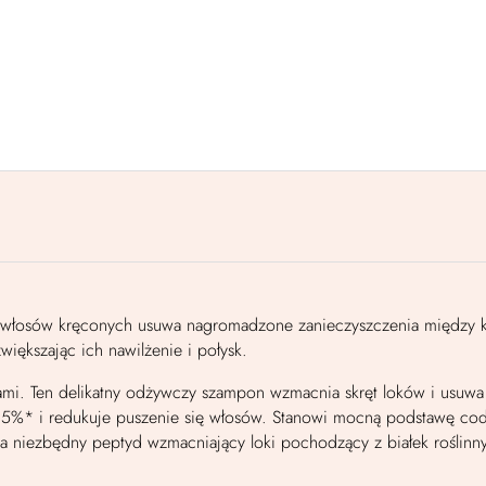
o włosów kręconych usuwa nagromadzone zanieczyszczenia między ko
iększając ich nawilżenie i połysk.
ami. Ten delikatny odżywczy szampon wzmacnia skręt loków i usu
5%* i redukuje puszenie się włosów. Stanowi mocną podstawę codzienn
a niezbędny peptyd wzmacniający loki pochodzący z białek roślinn