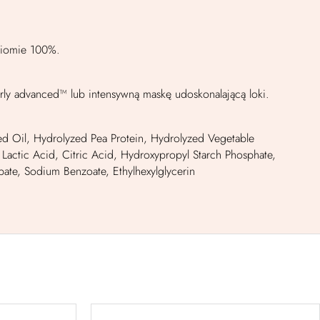
ziomie 100%.
rly advanced™ lub intensywną maskę udoskonalającą loki.
ed Oil, Hydrolyzed Pea Protein, Hydrolyzed Vegetable
 Lactic Acid, Citric Acid, Hydroxypropyl Starch Phosphate,
bate, Sodium Benzoate, Ethylhexylglycerin