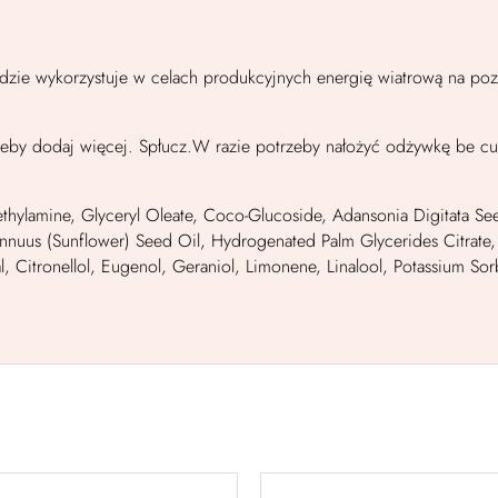
adzie wykorzystuje w celach produkcyjnych energię wiatrową na po
rzeby dodaj więcej. Spłucz.W razie potrzeby nałożyć odżywkę be cu
hylamine, Glyceryl Oleate, Coco-Glucoside, Adansonia Digitata Se
Annuus (Sunflower) Seed Oil, Hydrogenated Palm Glycerides Citrate,
, Citronellol, Eugenol, Geraniol, Limonene, Linalool, Potassium Sor