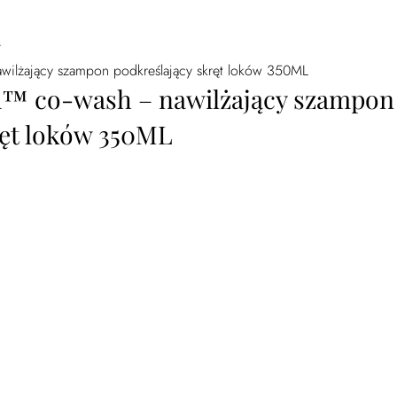
/
wilżający szampon podkreślający skręt loków 350ML
d™ co-wash – nawilżający szampon
ręt loków 350ML
h - nawilżający szampon podkreślający skręt loków 350ML