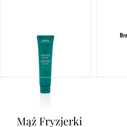
botanical repair™
bot
strengthening leave-in
intens
treatment – regenerująca
ma
kuracja bez spłukiwania
rege
Br
100ML
lekk
Dowiedz się więcej
D
Mąż Fryzjerki