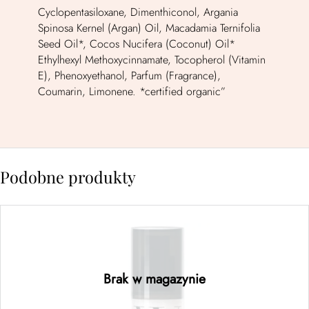
Cyclopentasiloxane, Dimenthiconol, Argania
Spinosa Kernel (Argan) Oil, Macadamia Ternifolia
Seed Oil*, Cocos Nucifera (Coconut) Oil*
Ethylhexyl Methoxycinnamate, Tocopherol (Vitamin
E), Phenoxyethanol, Parfum (Fragrance),
Coumarin, Limonene. *certified organic”
Podobne produkty
Pop and Lock Shellac 55 ml
115,00
zł
Brak w magazynie