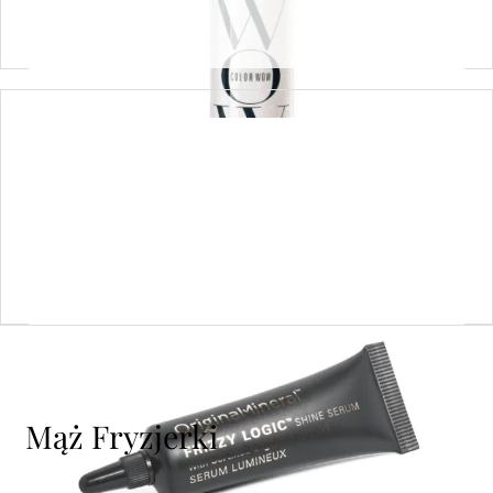
Dowiedz się więcej
Frizzy Logic Serum 50 ml
140,00
zł
Dodaj do koszyka
Mąż Fryzjerki