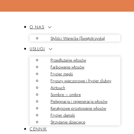
O NAS
Styliści Warecka (Świętokrzyska)
USŁUGI
Przedłużanie włosów
Farbowanie włosów
Fryzjer męski
Fryzury wieczorowe i fryzjer ślubny
Airtouch
Sombre – ombre
Pielęgnacja i regeneracja włosów
Keratynowe prostowanie włosów
Fryzjer damski
Strzyżenie dziecięce
CENNIK