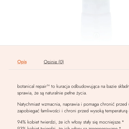
Opis
Opinie (0)
botanical repair™ to kuracja odbudowująca na bazie skład
sprawia, że są naturalnie pełne życia.
Natychmiast wzmacnia, naprawia i pomaga chronić przed u
zapobiegać łamliwości i chroni przed wysoką temperaturą
94% kobiet twierdzi, że ich włosy stały się mocniejsze.*
93% kobiet twierdzi, że ich włosy są zregenerowane.*