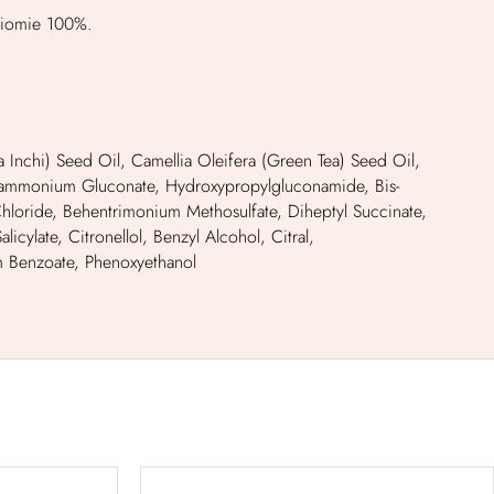
ziomie 100%.
 Inchi) Seed Oil, Camellia Oleifera (Green Tea) Seed Oil,
ylammonium Gluconate, Hydroxypropylgluconamide, Bis-
Chloride, Behentrimonium Methosulfate, Diheptyl Succinate,
ylate, Citronellol, Benzyl Alcohol, Citral,
um Benzoate, Phenoxyethanol