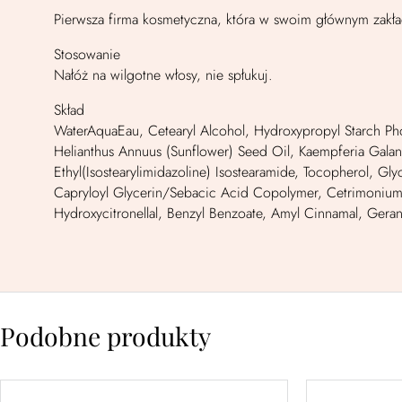
Pierwsza firma kosmetyczna, która w swoim głównym zakł
Stosowanie
Nałóż na wilgotne włosy, nie spłukuj.
Skład
WaterAquaEau, Cetearyl Alcohol, Hydroxypropyl Starch Phos
Helianthus Annuus (Sunflower) Seed Oil, Kaempferia Gala
Ethyl(Isostearylimidazoline) Isostearamide, Tocopherol, G
Capryloyl Glycerin/Sebacic Acid Copolymer, Cetrimonium Chl
Hydroxycitronellal, Benzyl Benzoate, Amyl Cinnamal, Geran
Podobne produkty