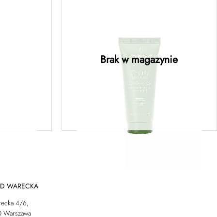
purple
be curly advanced™ curl
oo –
enhancer cream – krem do
cy do
stylizacji podkreślający
200ML
fale 40ML
Brak w magazynie
ej
Dowiedz się więcej
AD WARECKA
recka 4/6,
0 Warszawa