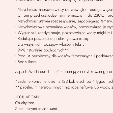
• Natychmiast naprawia włosy od wewnątrz i buduje wiązan
• Chroni przed uszkodzeniami termicznymi do 230°C i pro
• Natychmiast ułatwia rozczesywanie, zapobiegając łamaniu
• Natychmiastowa przemiana włosów, pozostawiając je wyra
• Wygładza i kondycjonuje, pozostawiając włosy miękkie i
• Redukuje puszenie się i elektryzowanie się.
• Dla wszystkich rodzajów włosów i tekstur.
• 99% naturalnie pochodnych**.
• Produkt bezpieczny dla włosów farbowanych i poddaw
• Bez silikonu.
Zapach Aveda pure-fume™ z esencją z certyfikowanego orga
*Badanie konsumenckie na 123 kobietach po 4 tygodniach
**Z roślin, minerałów innych niż ropa naftowa lub wody,
100% VEGAN
Cruelty-free.
Z naturalnymi składnikami.