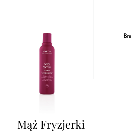
color control™ shampoo –
bot
szampon chroniący kolor
intens
200ML
ma
rege
Br
lekki
Dowiedz się więcej
D
Mąż Fryzjerki