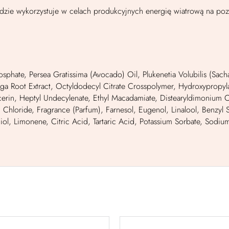
adzie wykorzystuje w celach produkcyjnych energię wiatrową na po
phate, Persea Gratissima (Avocado) Oil, Plukenetia Volubilis (Sacha
nga Root Extract, Octyldodecyl Citrate Crosspolymer, Hydroxyprop
lycerin, Heptyl Undecylenate, Ethyl Macadamiate, Distearyldimonium 
oride, Fragrance (Parfum), Farnesol, Eugenol, Linalool, Benzyl Salic
iol, Limonene, Citric Acid, Tartaric Acid, Potassium Sorbate, Sodi