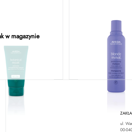
anical repair™
blonde revival™ 
ive strengthening
toning shamp
sque: light –
szampon tonują
nerująca maska o
włosów blond 
ak w magazynie
ej formule 150ML
owiedz się więcej
Dowiedz się więc
ZAKŁ
ul. Wa
00-04