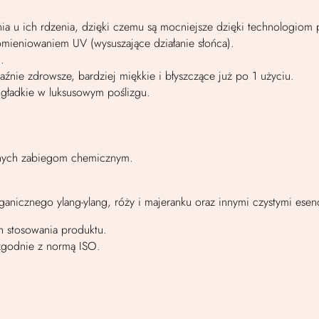
ia u ich rdzenia, dzięki czemu są mocniejsze​ dzięki technologiom
mieniowaniem UV (wysuszające działanie słońca).
.
źnie zdrowsze, bardziej miękkie i błyszczące już po 1 użyciu.
 gładkie w luksusowym poślizgu.
anych zabiegom chemicznym.
nicznego ylang-ylang, róży i majeranku oraz innymi czystymi esenc
 stosowania produktu.
 zgodnie z normą ISO.