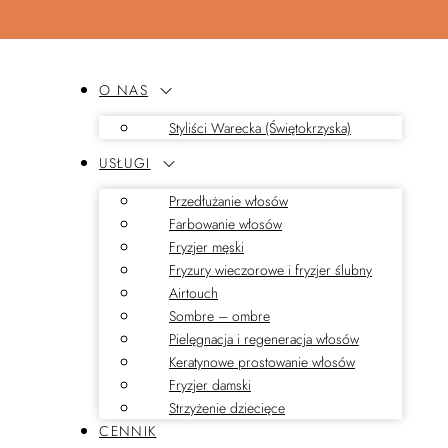
O NAS
Styliści Warecka (Świętokrzyska)
USŁUGI
Przedłużanie włosów
Farbowanie włosów
Fryzjer męski
Fryzury wieczorowe i fryzjer ślubny
Airtouch
Sombre – ombre
Pielęgnacja i regeneracja włosów
Keratynowe prostowanie włosów
Fryzjer damski
Strzyżenie dziecięce
CENNIK