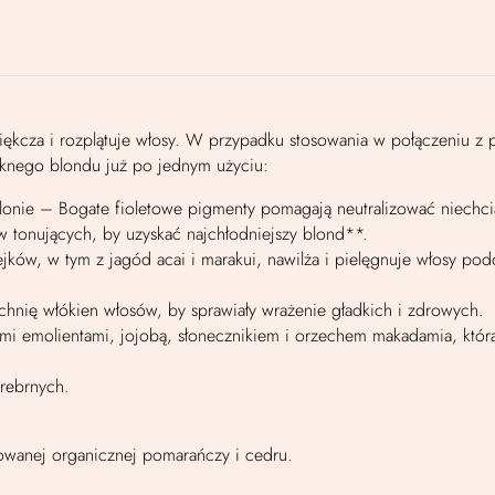
miękcza i rozplątuje włosy. W przypadku stosowania w połączeniu z
ięknego blondu już po jednym użyciu:
lonie – Bogate fioletowe pigmenty pomagają neutralizować niechcia
w tonujących, by uzyskać najchłodniejszy blond**.
jków, w tym z jagód acai i marakui, nawilża i pielęgnuje włosy p
hnię włókien włosów, by sprawiały wrażenie gładkich i zdrowych.
nymi emolientami, jojobą, słonecznikiem i orzechem makadamia, kt
srebrnych.
owanej organicznej pomarańczy i cedru.