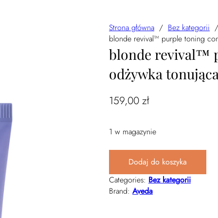
Strona główna
/
Bez kategorii
blonde revival™ purple toning c
blonde revival™ p
odżywka tonując
159,00
zł
1 w magazynie
ilość blonde revival™ purple to
Dodaj do koszyka
Categories:
Bez kategorii
Brand:
Aveda