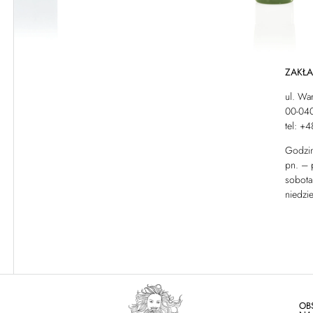
ZAKŁ
ul. Wa
00-04
tel: +
Godzin
pn. – 
sobota
niedzie
OB