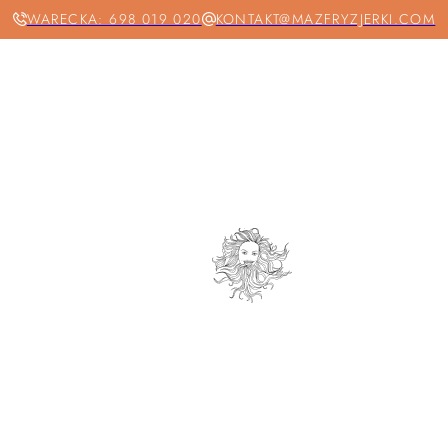
WARECKA: 698 019 020
KONTAKT@MAZFRYZJERKI.COM