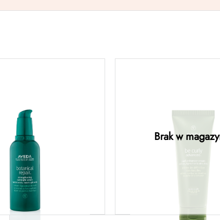
anical repair™
be curly advance
thening overnight
enhancer cream –
erum – serum
stylizacji podkre
ujące do włosów na
fale 200M
noc 100ML
Brak w magazy
175,00
zł
Dodaj do koszyka
Dowiedz się więc