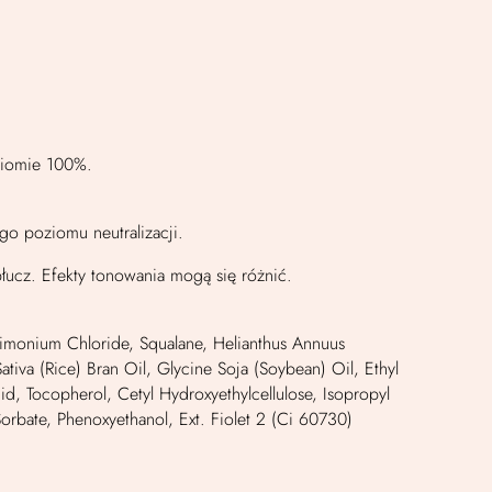
ziomie 100%.
o poziomu neutralizacji.
ucz. Efekty tonowania mogą się różnić.
ldimonium Chloride, Squalane, Helianthus Annuus
tiva (Rice) Bran Oil, Glycine Soja (Soybean) Oil, Ethyl
, Tocopherol, Cetyl Hydroxyethylcellulose, Isopropyl
orbate, Phenoxyethanol, Ext. Fiolet 2 (Ci 60730)