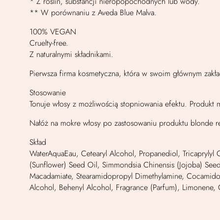
* Z roślin, substancji nieropopochodnych lub wody.
** W porównaniu z Aveda Blue Malva.
100% VEGAN
Cruelty-free.
Z naturalnymi składnikami.
Pierwsza firma kosmetyczna, która w swoim głównym zakł
Stosowanie
Tonuje włosy z możliwością stopniowania efektu. Produkt
Nałóż na mokre włosy po zastosowaniu produktu blonde re
Skład
WaterAquaEau, Cetearyl Alcohol, Propanediol, Tricaprylyl 
(Sunflower) Seed Oil, Simmondsia Chinensis (Jojoba) Seed O
Macadamiate, Stearamidopropyl Dimethylamine, Cocamidopro
Alcohol, Behenyl Alcohol, Fragrance (Parfum), Limonene, Ci