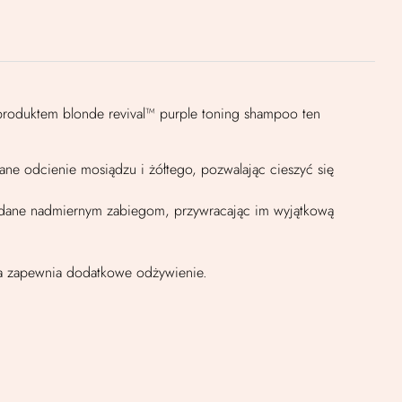
 produktem blonde revival™ purple toning shampoo ten
ne odcienie mosiądzu i żółtego, pozwalając cieszyć się
oddane nadmiernym zabiegom, przywracając im wyjątkową
óra zapewnia dodatkowe odżywienie.