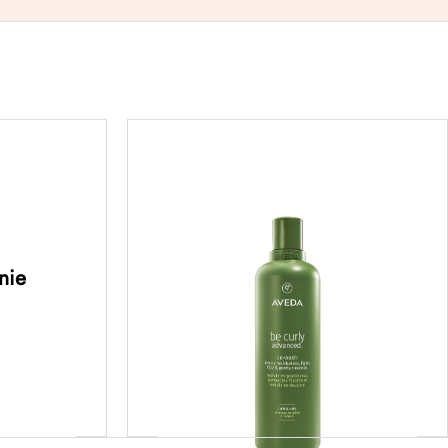
d™ curl
be curly advanced™ co-
 krem do
wash – nawilżający
ślający
szampon podkreślający
L
skręt loków 350ML
nie
198,00
zł
ej
Dodaj do koszyka