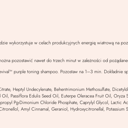
adzie wykorzystuje w celach produkcyjnych energię wiatrową na po
 można pozostawić nawet do trzech minut w zależności od pożądaneg
vival™ purple toning shampoo. Pozostaw na 1–3 min. Dokładnie spł
Citrate, Heptyl Undecylenate, Behentrimonium Methosulfate, Dicety
il, Passiflora Edulis Seed Oil, Euterpe Oleracea Fruit Oil, Oryza Sa
pyl Pg-Dimonium Chloride Phosphate, Caprylyl Glycol, Lactic Acid
tronellol, Amyl Cinnamal, Geraniol, Hydroxycitronellal, Potassium S