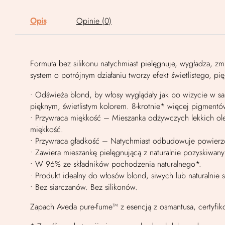
Opis
Opinie (0)
Formuła bez silikonu natychmiast pielęgnuje, wygładza, z
system o potrójnym działaniu tworzy efekt świetlistego, p
• Odświeża blond, by włosy wyglądały jak po wizycie w sa
pięknym, świetlistym kolorem. 8-krotnie* więcej pigmentó
• Przywraca miękkość – Mieszanka odżywczych lekkich ole
miękkość.
• Przywraca gładkość – Natychmiast odbudowuje powierzc
• Zawiera mieszankę pielęgnującą z naturalnie pozyskiwa
• W 96% ze składników pochodzenia naturalnego*.
• Produkt idealny do włosów blond, siwych lub naturalnie 
• Bez siarczanów. Bez silikonów.
Zapach Aveda pure-fume™ z esencją z osmantusa, certyfik