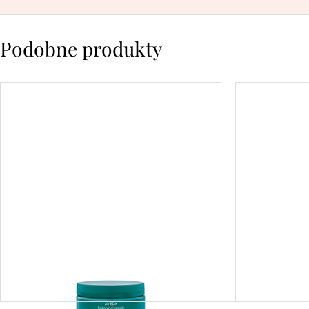
Podobne produkty
botanical repair™
bot
intensive strengthening
streng
masque: rich –
s
regenerująca maska o
regener
bogatej formule 200ML
250,00
zł
Dodaj do koszyka