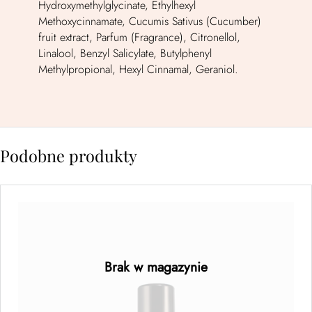
Hydroxymethylglycinate, Ethylhexyl
Methoxycinnamate, Cucumis Sativus (Cucumber)
fruit extract, Parfum (Fragrance), Citronellol,
Linalool, Benzyl Salicylate, Butylphenyl
Methylpropional, Hexyl Cinnamal, Geraniol.
Podobne produkty
Style on Steroids Enhancing Texture Spray
262 ml
Brak w magazynie
99,00
zł