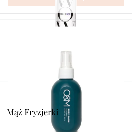
Surf Bomb Sea Spray 150 ml
110,00
zł
Dodaj do koszyka
Mąż Fryzjerki