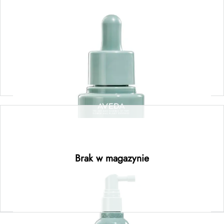
scalp solutions overnight renewal serum –
serum na noc do skóry głowy 50ML
135,00
zł
Dodaj do koszyka
scalp solutions refreshing protective mist –
mgiełka ochronna do włosów 100ML
Brak w magazynie
Dowiedz się więcej