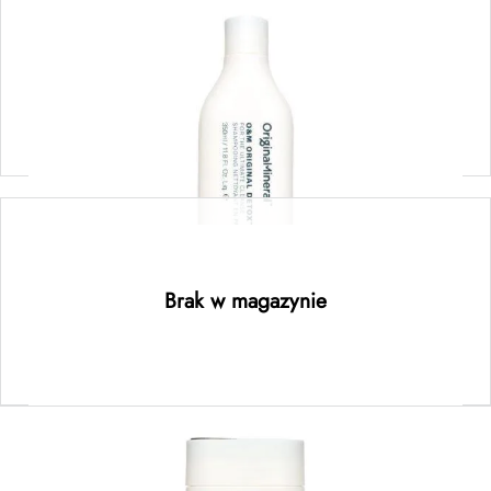
Original Detox Shampoo 350 ml
116,00
zł
Dodaj do koszyka
Maintain the Mane Shampoo Mini 50 ml
Brak w magazynie
Dowiedz się więcej