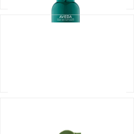
be curly advanced™ intensive curl
perfecting masque – intensywna maska
udoskonalająca loki 200ML
250,00
zł
Dodaj do koszyka
be curly advanced™ curl perfecting primer –
primer udoskonalający loki 200ML