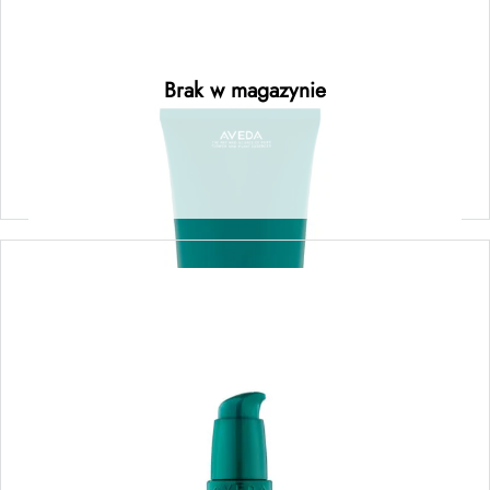
botanical repair™ intensive strengthening
masque: light – regenerująca maska o lekkiej
formule 350ML
Brak w magazynie
Dowiedz się więcej
botanical repair™ strengthening overnight
serum – serum regenerujące do włosów na
noc 100ML
175,00
zł
Dodaj do koszyka