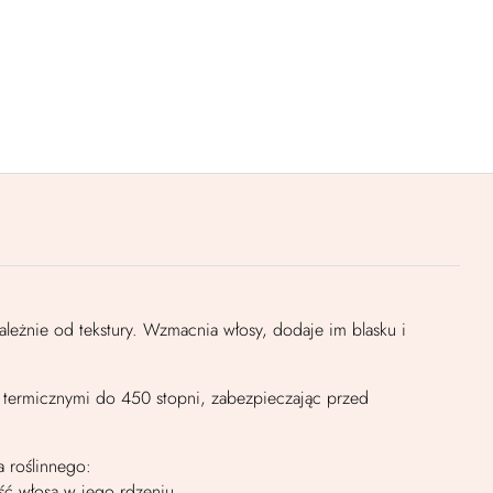
leżnie od tekstury. Wzmacnia włosy, dodaje im blasku i
i termicznymi do 450 stopni, zabezpieczając przed
 roślinnego:
ść włosa w jego rdzeniu.