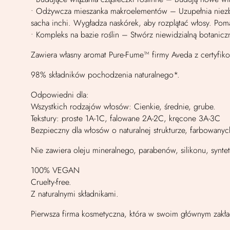
• Odżywcza mieszanka makroelementów – Uzupełnia niezbę
sacha inchi. Wygładza naskórek, aby rozplątać włosy. Po
• Kompleks na bazie roślin – Stwórz niewidzialną botanic
Zawiera własny aromat Pure-Fume™ firmy Aveda z certyfiko
98% składników pochodzenia naturalnego*.
Odpowiedni dla:
Wszystkich rodzajów włosów: Cienkie, średnie, grube.
Tekstury: proste 1A-1C, falowane 2A-2C, kręcone 3A-3C
Bezpieczny dla włosów o naturalnej strukturze, farbowa
Nie zawiera oleju mineralnego, parabenów, silikonu, synt
100% VEGAN
Cruelty-free.
Z naturalnymi składnikami.
Pierwsza firma kosmetyczna, która w swoim głównym zakł