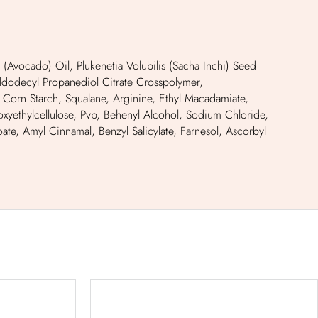
(Avocado) Oil, Plukenetia Volubilis (Sacha Inchi) Seed
yldodecyl Propanediol Citrate Crosspolymer,
rn Starch, Squalane, Arginine, Ethyl Macadamiate,
xyethylcellulose, Pvp, Behenyl Alcohol, Sodium Chloride,
oate, Amyl Cinnamal, Benzyl Salicylate, Farnesol, Ascorbyl