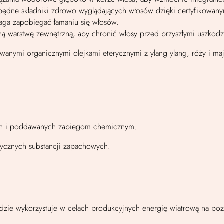
dne składniki zdrowo wyglądających włosów dzięki certyfikowanym
maga zapobiegać łamaniu się włosów.
zną warstwę zewnętrzną, aby chronić włosy przed przyszłymi uszkodz
wanymi organicznymi olejkami eterycznymi z ylang ylang, róży i ma
nych i poddawanych zabiegom chemicznym.
etycznych substancji zapachowych.
adzie wykorzystuje w celach produkcyjnych energię wiatrową na po