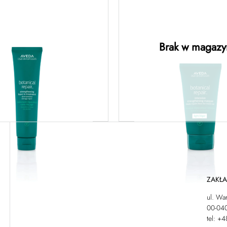
anical repair™
botanical rep
gthening leave-in
intensive streng
ent – regenerująca
masque: ligh
a bez spłukiwania
regenerująca ma
Brak w magazy
100ML
lekkiej formule
owiedz się więcej
Dowiedz się więc
ZAKŁ
ul. Wa
00-04
tel: +