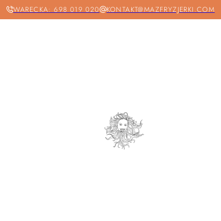
WARECKA: 698 019 020
KONTAKT@MAZFRYZJERKI.COM