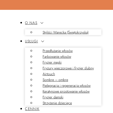
O NAS
Styliści Warecka (Świętokrzyska)
USŁUGI
Przedłużanie włosów
Farbowanie włosów
Fryzjer męski
Fryzury wieczorowe i fryzjer ślubny
Airtouch
Sombre – ombre
Pielęgnacja i regeneracja włosów
Keratynowe prostowanie włosów
Fryzjer damski
Strzyżenie dziecięce
CENNIK