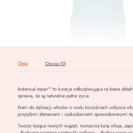
Opis
Opinie (0)
botanical repair™ to kuracja odbudowująca na bazie skład
sprawia, że są naturalnie pełne życia.
Krem do stylizacji włosów o wielu korzyściach odżywia wł
przyszłymi złamaniami i uszkodzeniami spowodowanymi styl
Tworzy tysiące nowych wiązań, wzmacnia korę włosa, zapo
• Budujące wiązania cząsteczki roślinne – Budują nowe w