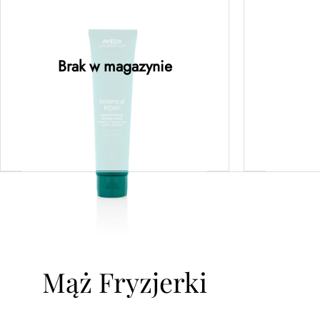
botanical repair™ bond-
bot
building styling creme –
stren
regenerujący krem do
treatm
stylizacji 150ML
kuracj
Brak w magazynie
Dowiedz się więcej
D
Mąż Fryzjerki