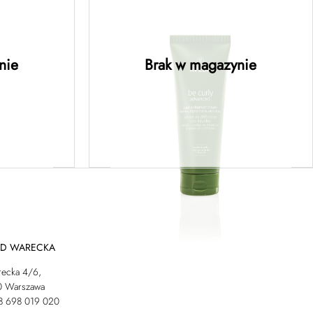
air™
be curly advanced™ curl
thening
enhancer cream – krem do
t –
stylizacji podkreślający
ska o
fale 200ML
nie
Brak w magazynie
 150ML
ej
Dowiedz się więcej
AD WARECKA
recka 4/6,
0 Warszawa
48 698 019 020