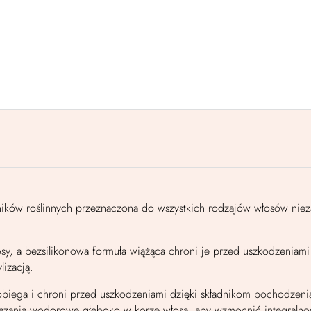
ników roślinnych przeznaczona do wszystkich rodzajów włosów nieza
osy, a bezsilikonowa formuła wiążąca chroni je przed uszkodzeniam
izacją.
biega i chroni przed uszkodzeniami dzięki składnikom pochodzenia
iązania wodorowe głęboko w korze włosa, aby wzmocnić integralno