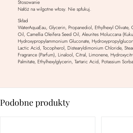
Stosowanie
Nałóż na wilgotne włosy. Nie spłukuj.
Skład
WaterAquaEau, Glycerin, Propanediol, Ethylhexyl Olivate, C
Oil, Camellia Oleifera Seed Oil, Aleurites Moluccana (Kuk
Hydroxypropylammonium Gluconate, Hydroxypropylgluconam
Lactic Acid, Tocopherol, Distearyldimonium Chloride, Ste
Fragrance (Parfum), Linalool, Citral, Limonene, Hydroxycitr
Palmitate, Ethylhexylglycerin, Tartaric Acid, Potassium So
Podobne produkty