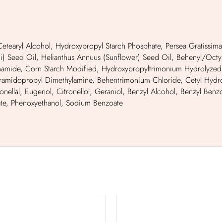
etearyl Alcohol, Hydroxypropyl Starch Phosphate, Persea Gratissima 
ui) Seed Oil, Helianthus Annuus (Sunflower) Seed Oil, Behenyl/Oct
ide, Corn Starch Modified, Hydroxypropyltrimonium Hydrolyzed Co
aramidopropyl Dimethylamine, Behentrimonium Chloride, Cetyl Hydro
onellal, Eugenol, Citronellol, Geraniol, Benzyl Alcohol, Benzyl Benz
rbate, Phenoxyethanol, Sodium Benzoate