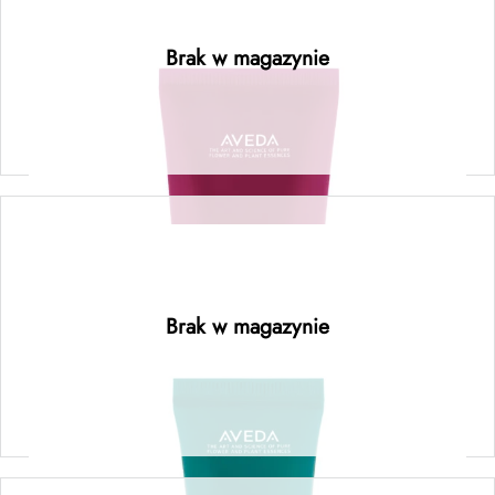
color control™ conditioner – odżywka
chroniąca kolor 40ML
Brak w magazynie
Dowiedz się więcej
botanical repair™ intensive strengthening
masque: light – regenerująca maska o lekkiej
formule 25ML
Brak w magazynie
Dowiedz się więcej