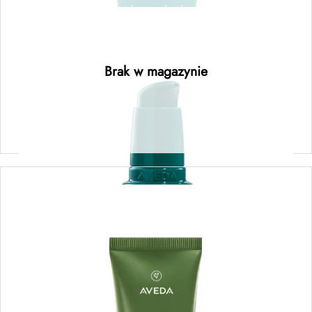
botanical repair™ strengthening overnight
serum – serum regenerujące do włosów na
noc 30ML
Brak w magazynie
Dowiedz się więcej
be curly advanced™ conditioner – odżywka
do włosów kręconych i falowanych 250ML
Dowiedz się więcej