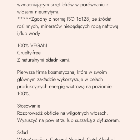
wzmacniającym skręt loków w porównaniu z
włosami nieumytymi.
*****Zgodny z normą ISO 16128, ze źródeł
roślinnych, minerałów niebędących ropą naftową
i/lub wody.
100% VEGAN
Cruelty-free.
Z naturalnymi składnikami.
Pierwsza firma kosmetyczna, która w swoim
głównym zakładzie wykorzystuje w celach
produkcyjnych energię wiatrową na poziomie
100%.
Stosowanie
Rozprowadź obficie na wilgotnych włosach.
Wysuszyć na powietrzu lub suszarką z dyfuzorem.
Skład
WaterAquaEau, Cetearyl Alcohol, Cetyl Alcohol,