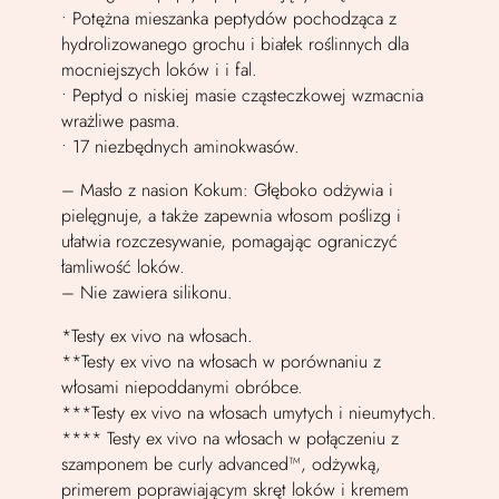
• Potężna mieszanka peptydów pochodząca z
hydrolizowanego grochu i białek roślinnych dla
mocniejszych loków i i fal.
• Peptyd o niskiej masie cząsteczkowej wzmacnia
wrażliwe pasma.
• 17 niezbędnych aminokwasów.
– Masło z nasion Kokum: Głęboko odżywia i
pielęgnuje, a także zapewnia włosom poślizg i
ułatwia rozczesywanie, pomagając ograniczyć
łamliwość loków.
– Nie zawiera silikonu.
*Testy ex vivo na włosach.
**Testy ex vivo na włosach w porównaniu z
włosami niepoddanymi obróbce.
***Testy ex vivo na włosach umytych i nieumytych.
**** Testy ex vivo na włosach w połączeniu z
szamponem be curly advanced™, odżywką,
primerem poprawiającym skręt loków i kremem